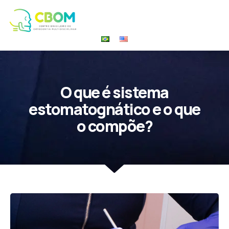
O que é sistema
estomatognático e o que
o compõe?