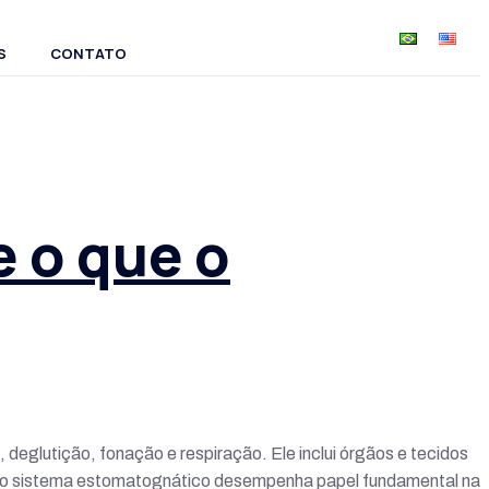
S
CONTATO
 o que o
eglutição, fonação e respiração. Ele inclui órgãos e tecidos
o, o sistema estomatognático desempenha papel fundamental na